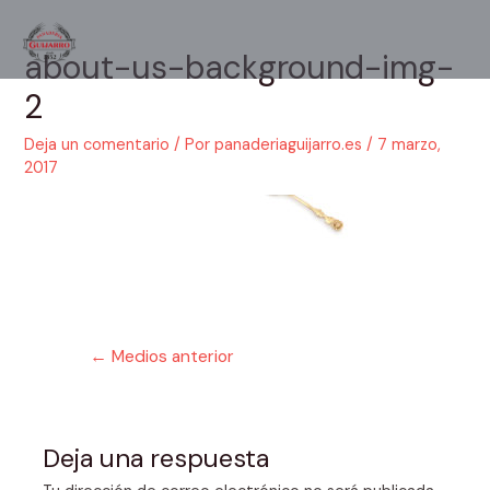
Ir
al
about-us-background-img-
Main
contenido
2
Men
Deja un comentario
/ Por
panaderiaguijarro.es
/
7 marzo,
2017
Navegación
←
Medios anterior
de
entradas
Deja una respuesta