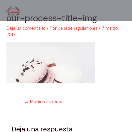
Ir
al
our-process-title-img
Main
contenido
Men
Deja un comentario
/ Por
panaderiaguijarro.es
/
7 marzo,
2017
Navegación
←
Medios anterior
de
entradas
Deja una respuesta