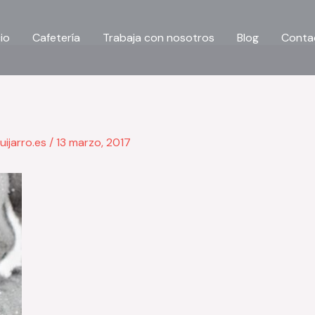
cio
Cafetería
Trabaja con nosotros
Blog
Conta
uijarro.es
/
13 marzo, 2017