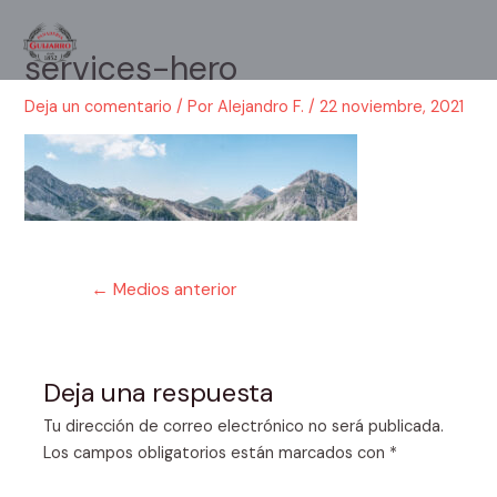
Ir
al
services-hero
Main
contenido
Men
Deja un comentario
/ Por
Alejandro F.
/
22 noviembre, 2021
Navegación
←
Medios anterior
de
entradas
Deja una respuesta
Tu dirección de correo electrónico no será publicada.
Los campos obligatorios están marcados con
*