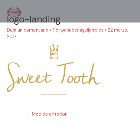
Ir
al
logo-landing
Main
contenido
Men
Deja un comentario
/ Por
panaderiaguijarro.es
/
22 marzo,
2017
Navegación
←
Medios anterior
de
entradas