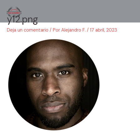
Ir
al
y12.png
Main
contenido
Men
Deja un comentario
/ Por
Alejandro F.
/
17 abril, 2023